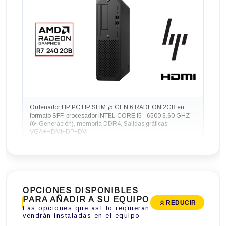
Ordenador HP PC HP SLIM ¡5 GEN 6 RADEON 2GB en
formato SFF, procesador INTEL CORE I5 - 6500 3.60 GHZ
(6ª Generación), memoria DDR4, Salidas gráficas:
VGA+HDMI+DP+DVI
227,48 €
-89,54€ más barato
OPCIONES DISPONIBLES
PARA AÑADIR A SU EQUIPO
REDUCIR
Las opciones que así lo requieran
vendrán instaladas en el equipo