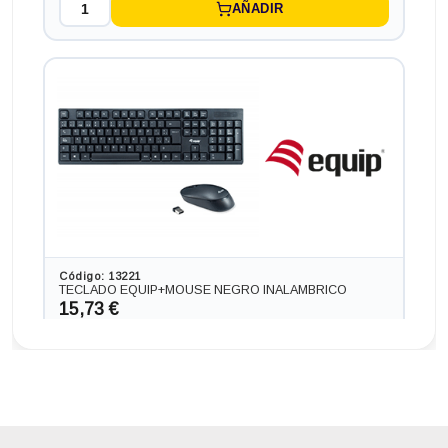
AÑADIR
Ordenador HP PC HP SLIM ¡5 GEN 10 RADEON 2GB en
formato SFF, procesador CORE I5 - 10400F 4.3 GHZ (10ª
Generación), memoria DDR4, Salidas gráficas:
HDMI+DP+DVI
388,41 €
+71,39€ más caro
Código: 13221
TECLADO EQUIP+MOUSE NEGRO INALAMBRICO
15,73 €
13,00 € s/IVA
AÑADIR
Ordenador HP Z4 G4 QUADRO P620 2GB en formato ,