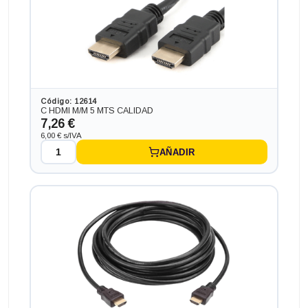
Código: 12614
C HDMI M/M 5 MTS CALIDAD
7,26 €
6,00 € s/IVA
Ordenador HP Z2 G4 WORKSTATION en formato TORRE,
AÑADIR
procesador CORE I7-8700 4.6 GHZ (8ª Generación),
memoria DDR4, Salidas gráficas: HDMI+DP
344,85 €
+27,83€ más caro