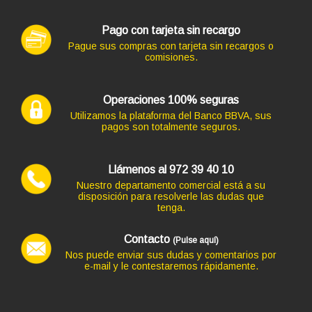
Pago con tarjeta sin recargo
Código: 12741
Pague sus compras con tarjeta sin recargos o
TECLADO NGS USB SPIKE BLANCO
comisiones.
9,68 €
8,00 € s/IVA
AÑADIR
Operaciones 100% seguras
Utilizamos la plataforma del Banco BBVA, sus
pagos son totalmente seguros.
Llámenos al 972 39 40 10
Nuestro departamento comercial está a su
disposición para resolverle las dudas que
tenga.
Contacto
(Pulse aquí)
Nos puede enviar sus dudas y comentarios por
e-mail y le contestaremos rápidamente.
Código: 12742
TECLADO SUBBLIM + MOUSE USB BLANCO
12,10 €