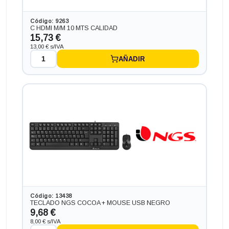
Código: 9263
C HDMI M/M 10 MTS CALIDAD
15,73 €
13,00 € s/IVA
AÑADIR
Ordenador HP PC HP SLIM ¡7 GEN 8 en formato SFF,
procesador INTEL CORE I7 -8700 4.60 GHZ (8ª
Generación), memoria DDR4, Salidas gráficas: HDMI+DP
381,15 €
+64,13€ más caro
Código: 13438
TECLADO NGS COCOA + MOUSE USB NEGRO
9,68 €
8,00 € s/IVA