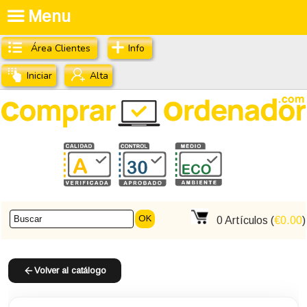
Menu
Área Clientes
Info
Iniciar
Alta
OK
0
Artículos (
€0.00
)
Volver al catálogo