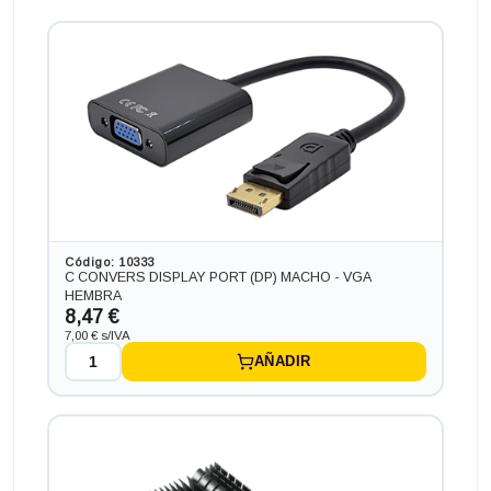
Ordenador HP PC HP ¡5 GEN 6 en formato MINI,
procesador INTEL CORE I5 - 6200T 2.8 GHZ (6ª
Generación), memoria DDR4, Salidas gráficas: HDMI+DP
171,82 €
-101,64€ más barato
Código: 10333
C CONVERS DISPLAY PORT (DP) MACHO - VGA
HEMBRA
8,47 €
7,00 € s/IVA
AÑADIR