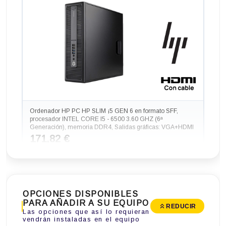
Ordenador HP PC HP SLIM ¡5 GEN 6 en formato SFF,
procesador INTEL CORE I5 - 6500 3.60 GHZ (6ª
Generación), memoria DDR4, Salidas gráficas: VGA+HDMI
171,82 €
-101,64€ más barato
OPCIONES DISPONIBLES
PARA AÑADIR A SU EQUIPO
REDUCIR
Las opciones que así lo requieran
vendrán instaladas en el equipo