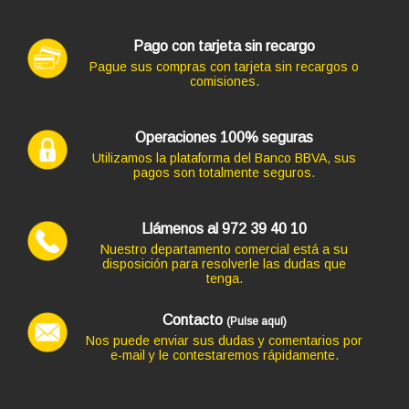
Pago con tarjeta sin recargo
Pague sus compras con tarjeta sin recargos o
comisiones.
Código: 7408
TECLADO LOGITECH K120 USB OEM
15,73 €
13,00 € s/IVA
Operaciones 100% seguras
AÑADIR
Utilizamos la plataforma del Banco BBVA, sus
pagos son totalmente seguros.
Ordenador HP Z2 G4 WORKSTATION en formato TORRE,
procesador CORE I5-8500 4.10 GHZ (8ª Generación),
Llámenos al 972 39 40 10
memoria DDR4, Salidas gráficas: HDMI+DP
Nuestro departamento comercial está a su
268,62 €
disposición para resolverle las dudas que
tenga.
-4,84€ más barato
Contacto
(Pulse aquí)
Nos puede enviar sus dudas y comentarios por
e-mail y le contestaremos rápidamente.
Código: 12741
TECLADO NGS USB SPIKE BLANCO