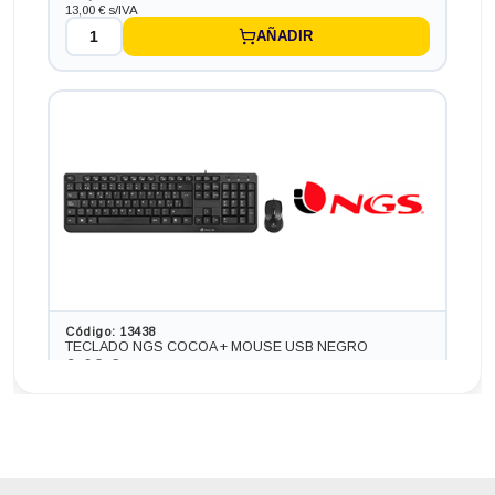
13,00 € s/IVA
AÑADIR
Ordenador HP PC HP SLIM ¡7 GEN 7 en formato SFF,
procesador INTEL CORE I7 - 7700 4.2 GHZ (7ª
Generación), memoria DDR4, Salidas gráficas: HDMI+DP
234,74 €
-38,72€ más barato
Código: 13438
TECLADO NGS COCOA + MOUSE USB NEGRO
9,68 €
8,00 € s/IVA
AÑADIR
Ordenador INTEL NUC NUC 717 BNH en formato MINI,
procesador INTEL CORE I7 - 7567 4.0 GHZ (7ª
Generación), memoria DDR4, Salidas gráficas: HDMI