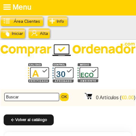
Menu
Área Clientes
Info
Iniciar
Alta
OK
0
Artículos (
€0.00
)
Volver al catálogo