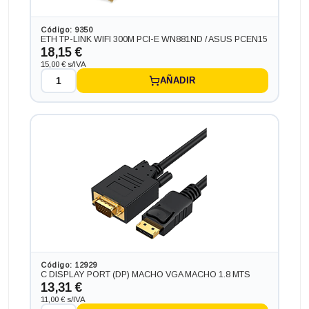
203,28 €
-70,18€ más barato
Código: 9350
ETH TP-LINK WIFI 300M PCI-E WN881ND / ASUS PCEN15
18,15 €
15,00 € s/IVA
AÑADIR
Ordenador HP PC HP SLIM ¡5 GEN 7 en formato SFF,
procesador INTEL CORE I5 - 7400 3.5 GHZ (7ª
Generación), memoria DDR4, Salidas gráficas:
VGA+HDMI+DP
Código: 12929
206,91 €
C DISPLAY PORT (DP) MACHO VGA MACHO 1.8 MTS
13,31 €
-66,55€ más barato
11,00 € s/IVA