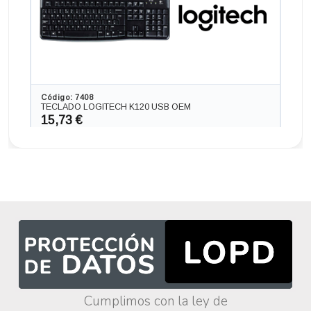
Código: 7408
TECLADO LOGITECH K120 USB OEM
15,73 €
13,00 € s/IVA
AÑADIR
Ordenador INTEL NUC NUC 717 BNH en formato MINI,
procesador INTEL CORE I7 - 7567 4.0 GHZ (7ª
Generación), memoria DDR4, Salidas gráficas: HDMI
234,74 €
-125,84€ más barato
Cumplimos con la ley de