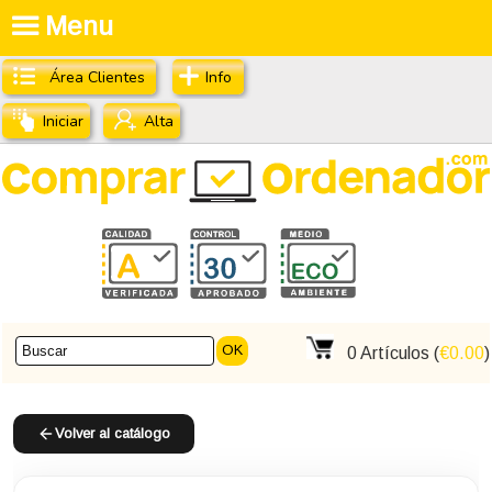
Menu
Área Clientes
Info
Iniciar
Alta
OK
0
Artículos (
€0.00
)
Volver al catálogo