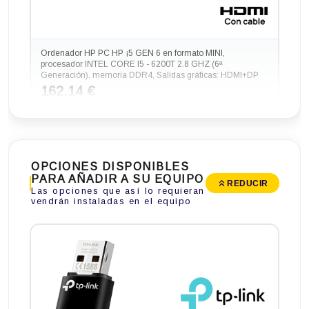
Ordenador HP PC HP ¡5 GEN 6 en formato MINI,
procesador INTEL CORE I5 - 6200T 2.8 GHZ (6ª
Generación), memoria DDR4, Salidas gráficas: HDMI+DP
162,14 €
-198,44€ más barato
OPCIONES DISPONIBLES
PARA AÑADIR A SU EQUIPO
REDUCIR
Las opciones que así lo requieran
vendrán instaladas en el equipo
Ordenador HP PC HP SLIM ¡5 GEN 6 en formato SFF,