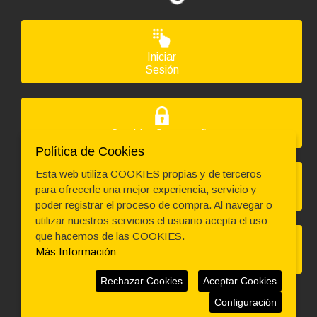
Ordenador HP PC HP SLIM ¡5 GEN 8 en formato SFF,
procesador INTEL CORE I5 -8500 4.1 GHZ (8ª Generación),
memoria DDR4, Salidas gráficas: VGA+HDMI+DP
263,78 €
Iniciar
-96,80€ más barato
Sesión
Código: 9135
TECLADO LOGITECH+MOUSE MK270 NEGRO INALAM
Cambiar Contraseña
35,09 €
Política de Cookies
29,00 € s/IVA
AÑADIR
Esta web utiliza COOKIES propias y de terceros
para ofrecerle una mejor experiencia, servicio y
Solicitar Devolución
poder registrar el proceso de compra. Al navegar o
utilizar nuestros servicios el usuario acepta el uso
que hacemos de las COOKIES.
Más Información
Asistencia Técnica
Ordenador HP PC HP ¡5 GEN 9 en formato MINI,
procesador INTEL CORE I5 - 9500T 3.7 GHZ (9ª
Rechazar Cookies
Aceptar Cookies
Generación), memoria DDR4, Salidas gráficas: HDMI+DP
266,20 €
Configuración
-94,38€ más barato