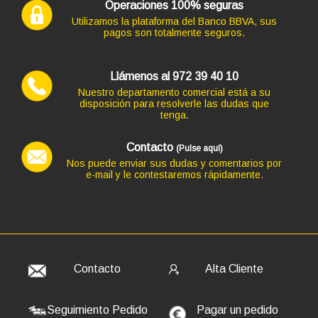
AÑADIR
Operaciones 100% seguras
Utilizamos la plataforma del Banco BBVA, sus
pagos son totalmente seguros.
Ordenador HP Z2 G4 WORKSTATION en formato TORRE,
procesador CORE I5-8500 4.10 GHZ (8ª Generación),
Llámenos al 972 39 40 10
memoria DDR4, Salidas gráficas: HDMI+DP
Nuestro departamento comercial está a su
258,94 €
disposición para resolverle las dudas que
tenga.
-101,64€ más barato
Contacto
(Pulse aquí)
Nos puede enviar sus dudas y comentarios por
e-mail y le contestaremos rápidamente.
Código: 9710
TECLADO TACENS + MOUSE LEVIS USB PLATA INALAM
27,83 €
23,00 € s/IVA
AÑADIR
Contacto
Alta Cliente
Seguimiento Pedido
Pagar un pedido