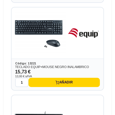
VGA+HDMI+DP+DVI
221,43 €
-139,15€ más barato
Código: 13221
TECLADO EQUIP+MOUSE NEGRO INALAMBRICO
15,73 €
13,00 € s/IVA
AÑADIR
Ordenador HP PC HP SLIM ¡7 GEN 7 en formato SFF,
procesador INTEL CORE I7 - 7700 4.2 GHZ (7ª
Generación), memoria DDR4, Salidas gráficas: HDMI+DP
226,27 €
-134,31€ más barato