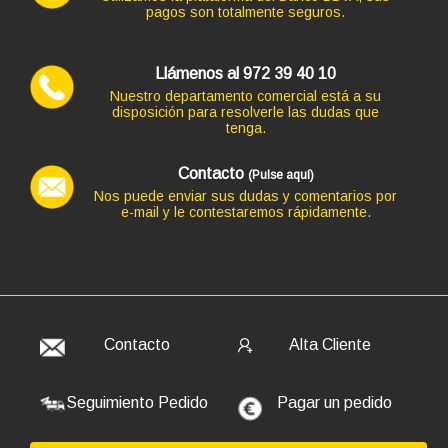
pagos son totalmente seguros.
Ordenador HP PC HP SLIM ¡5 GEN 8 en formato SFF,
procesador INTEL CORE I5 -8500 4.1 GHZ (8ª Generación),
Llámenos al 972 39 40 10
memoria DDR4, Salidas gráficas: VGA+HDMI+DP
Nuestro departamento comercial está a su
273,46 €
disposición para resolverle las dudas que
tenga.
+101,64€ más caro
Contacto
(Pulse aquí)
Nos puede enviar sus dudas y comentarios por
e-mail y le contestaremos rápidamente.
Código: 12741
TECLADO NGS USB SPIKE BLANCO
9,68 €
8,00 € s/IVA
AÑADIR
Contacto
Alta Cliente
Seguimiento Pedido
Pagar un pedido
Ordenador HP PC HP ¡5 GEN 9 en formato MINI,
procesador INTEL CORE I5 - 9500T 3.7 GHZ (9ª