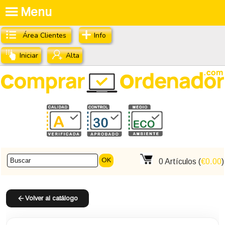
Menu
Área Clientes
Info
Iniciar
Alta
OK
0
Artículos (
€0.00
)
Volver al catálogo