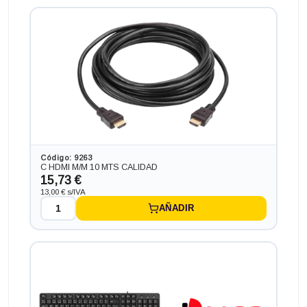
+62,92€ más caro
Código: 9263
C HDMI M/M 10 MTS CALIDAD
15,73 €
13,00 € s/IVA
AÑADIR
Ordenador INTEL NUC NUC 717 BNH en formato MINI,
procesador INTEL CORE I7 - 7567 4.0 GHZ (7ª
Generación), memoria DDR4, Salidas gráficas: HDMI
243,21 €
+71,39€ más caro