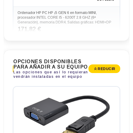
Ordenador HP PC HP ¡5 GEN 6 en formato MINI,
procesador INTEL CORE I5 - 6200T 2.8 GHZ (6ª
Generación), memoria DDR4, Salidas gráficas: HDMI+DP
171,82 €
Mismo precio
OPCIONES DISPONIBLES
PARA AÑADIR A SU EQUIPO
REDUCIR
Las opciones que así lo requieran
vendrán instaladas en el equipo
Ordenador HP PC HP SLIM ¡5 GEN 6 RADEON 2GB en
formato SFF, procesador INTEL CORE I5 - 6500 3.60 GHZ
(6ª Generación), memoria DDR4, Salidas gráficas: