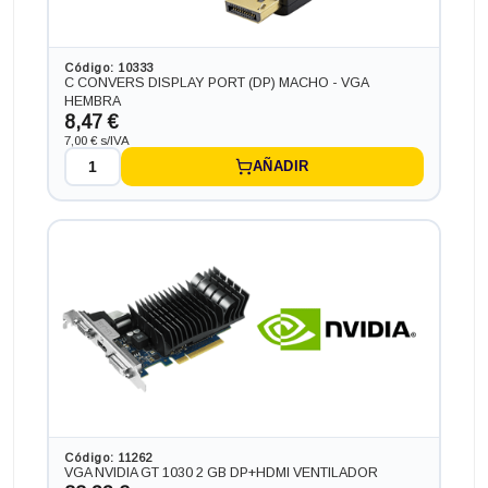
VGA+HDMI+DP+DVI
187,55 €
+15,73€ más caro
Código: 10333
C CONVERS DISPLAY PORT (DP) MACHO - VGA
HEMBRA
8,47 €
7,00 € s/IVA
AÑADIR
Ordenador HP 400 G2 en formato MINI, procesador INTEL
CORE I5 - 6400T 2.2 GHZ ( 2.8 TURBO (6ª Generación),
memoria DDR4, Salidas gráficas: VGA+HDMI+DP
203,28 €
+31,46€ más caro
Código: 11262
VGA NVIDIA GT 1030 2 GB DP+HDMI VENTILADOR