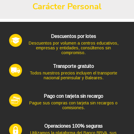
Carácter Personal
Código: 13221
TECLADO EQUIP+MOUSE NEGRO INALAMBRICO
15,73 €
13,00 € s/IVA
AÑADIR
Descuentos por lotes
Ordenador HP Z2 G4 WORKSTATION en formato TORRE,
Descuentos por volumen a centros educativos,
procesador CORE I5-8500 4.10 GHZ (8ª Generación),
empresas y entidades, consúltenos sin
memoria DDR4, Salidas gráficas: HDMI+DP
compromiso.
268,62 €
+96,80€ más caro
Transporte gratuito
Todos nuestros precios incluyen el transporte
nacional peninsular y Baleares.
Pago con tarjeta sin recargo
Pague sus compras con tarjeta sin recargos o
comisiones.
Código: 7408
TECLADO LOGITECH K120 USB OEM
15,73 €
13,00 € s/IVA
Operaciones 100% seguras
AÑADIR
Utilizamos la plataforma del Banco BBVA, sus