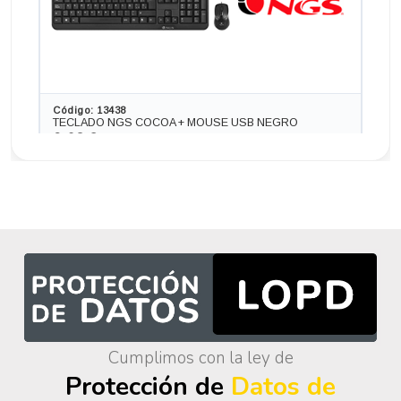
Código: 13438
TECLADO NGS COCOA + MOUSE USB NEGRO
9,68 €
8,00 € s/IVA
AÑADIR
Ordenador HP 280 G3 en formato SFF, procesador INTEL
CORE I5 -8500 4.1 GHZ (8ª Generación), memoria DDR4,
Salidas gráficas: VGA+HDMI
256,52 €
+84,70€ más caro
Cumplimos con la ley de
Protección de
Datos de