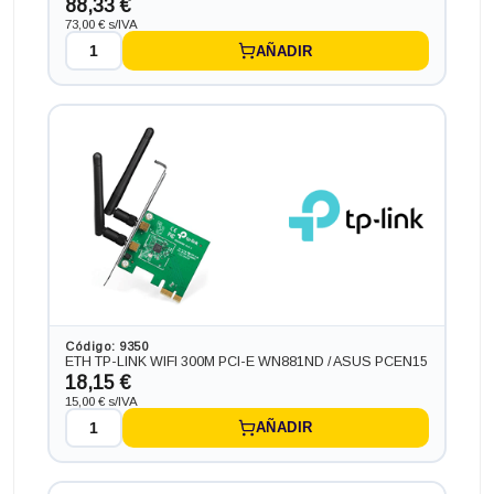
88,33 €
73,00 € s/IVA
AÑADIR
Ordenador HP PC HP SLIM ¡5 GEN 7 en formato SFF,
procesador INTEL CORE I5 - 7400 3.5 GHZ (7ª
Generación), memoria DDR4, Salidas gráficas:
VGA+HDMI+DP
206,91 €
Código: 9350
+35,09€ más caro
ETH TP-LINK WIFI 300M PCI-E WN881ND / ASUS PCEN15
18,15 €
15,00 € s/IVA
AÑADIR