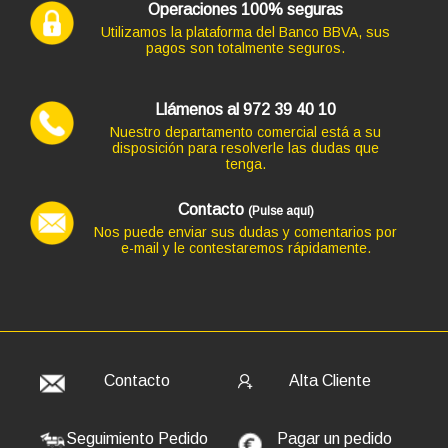
AÑADIR
Operaciones 100% seguras
Utilizamos la plataforma del Banco BBVA, sus
pagos son totalmente seguros.
Ordenador HP PC HP SLIM ¡5 GEN 8 en formato SFF,
procesador INTEL CORE I5 -8500 4.1 GHZ (8ª Generación),
Llámenos al 972 39 40 10
memoria DDR4, Salidas gráficas: VGA+HDMI+DP
Nuestro departamento comercial está a su
273,46 €
disposición para resolverle las dudas que
tenga.
+101,64€ más caro
Contacto
(Pulse aquí)
Nos puede enviar sus dudas y comentarios por
e-mail y le contestaremos rápidamente.
Código: 9710
TECLADO TACENS + MOUSE LEVIS USB PLATA INALAM
27,83 €
23,00 € s/IVA
AÑADIR
Contacto
Alta Cliente
Seguimiento Pedido
Pagar un pedido