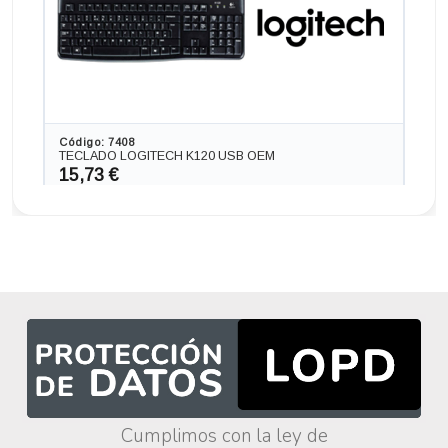
Código: 7408
TECLADO LOGITECH K120 USB OEM
15,73 €
13,00 € s/IVA
AÑADIR
Ordenador HP 280 G3 en formato SFF, procesador INTEL
CORE I5 -8500 4.1 GHZ (8ª Generación), memoria DDR4,
Salidas gráficas: VGA+HDMI
256,52 €
+84,70€ más caro
Cumplimos con la ley de