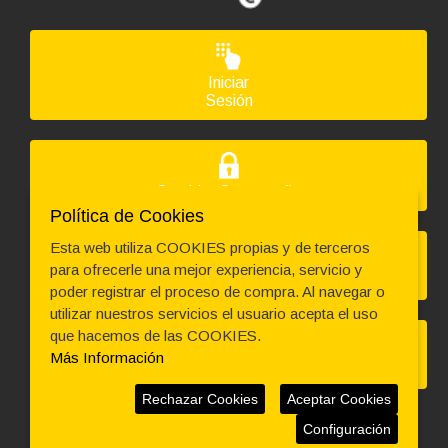
Ordenador HP PC HP ¡5 GEN 9 en formato MINI,
procesador INTEL CORE I5 - 9500T 3.7 GHZ (9ª
Generación), memoria DDR4, Salidas gráficas: HDMI+DP
274,67 €
Iniciar
+102,85€ más caro
Sesión
Código: 9135
TECLADO LOGITECH+MOUSE MK270 NEGRO INALAM
Cambiar Contraseña
35,09 €
Política de Cookies
29,00 € s/IVA
AÑADIR
Esta web utiliza COOKIES propias y de terceros
para ofrecerle una mejor experiencia, servicio y
Solicitar Devolución
poder registrar el proceso de compra. Al navegar o
utilizar nuestros servicios el usuario acepta el uso
que hacemos de las COOKIES.
Más Información
Asistencia Técnica
Ordenador HP PC HP SLIM ¡5 GEN 9 en formato SFF,
procesador CORE I5 - 9400 4.1 GHZ (9ª Generación),
Rechazar Cookies
Aceptar Cookies
memoria DDR4, Salidas gráficas: VGA+HDMI+DP
277,09 €
Configuración
+105,27€ más caro