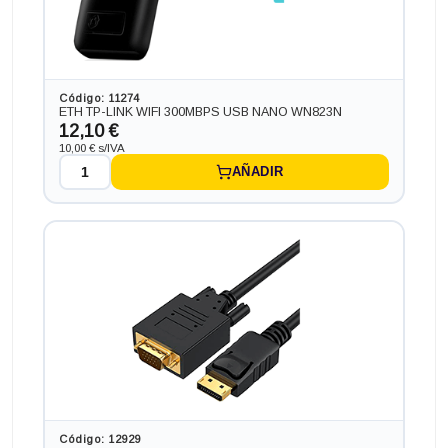
formato SFF, procesador INTEL CORE I5 - 6500 3.60 GHZ
(6ª Generación), memoria DDR4, Salidas gráficas:
VGA+HDMI+DP+DVI
187,55 €
+15,73€ más caro
Código: 11274
ETH TP-LINK WIFI 300MBPS USB NANO WN823N
12,10 €
10,00 € s/IVA
AÑADIR
Ordenador HP 400 G2 en formato MINI, procesador INTEL
CORE I5 - 6400T 2.2 GHZ ( 2.8 TURBO (6ª Generación),
memoria DDR4, Salidas gráficas: VGA+HDMI+DP
203,28 €
+31,46€ más caro
Código: 12929