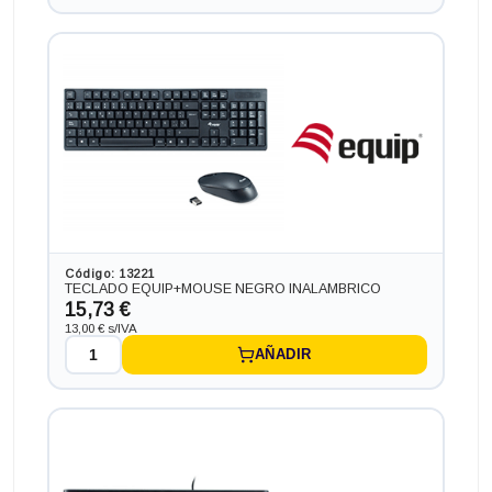
Generación), memoria DDR4, Salidas gráficas: HDMI+DP
234,74 €
+62,92€ más caro
Código: 13221
TECLADO EQUIP+MOUSE NEGRO INALAMBRICO
15,73 €
13,00 € s/IVA
AÑADIR
Ordenador INTEL NUC NUC 717 BNH en formato MINI,
procesador INTEL CORE I7 - 7567 4.0 GHZ (7ª
Generación), memoria DDR4, Salidas gráficas: HDMI
243,21 €
+71,39€ más caro