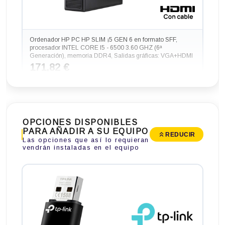
Ordenador HP PC HP SLIM ¡5 GEN 6 en formato SFF,
procesador INTEL CORE I5 - 6500 3.60 GHZ (6ª
Generación), memoria DDR4, Salidas gráficas: VGA+HDMI
171,82 €
Mismo precio
OPCIONES DISPONIBLES
PARA AÑADIR A SU EQUIPO
REDUCIR
Las opciones que así lo requieran
vendrán instaladas en el equipo
Ordenador HP PC HP SLIM ¡5 GEN 6 RADEON 2GB en