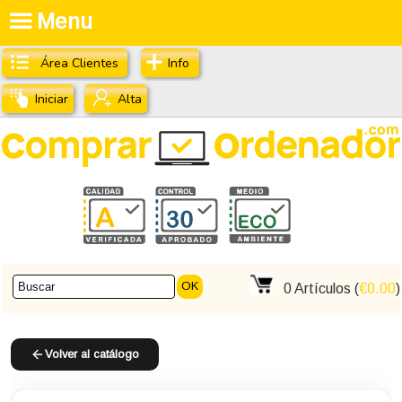
Menu
Área Clientes
Info
Iniciar
Alta
OK
0
Artículos (
€0.00
)
Volver al catálogo