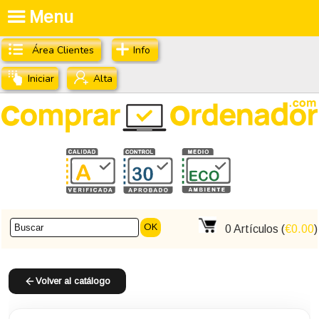
Menu
Área Clientes
Info
Iniciar
Alta
OK
0
Artículos (
€0.00
)
Volver al catálogo