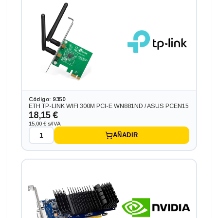
Ordenador HP PC HP SLIM ¡5 GEN 6 en formato SFF,
procesador INTEL CORE I5 - 6500 3.60 GHZ (6ª
Generación), memoria DDR4, Salidas gráficas: VGA+HDMI
162,14 €
-298,87€ más barato
Código: 9350
ETH TP-LINK WIFI 300M PCI-E WN881ND / ASUS PCEN15
18,15 €
15,00 € s/IVA
AÑADIR