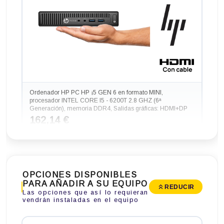
Ordenador HP PC HP ¡5 GEN 6 en formato MINI,
procesador INTEL CORE I5 - 6200T 2.8 GHZ (6ª
Generación), memoria DDR4, Salidas gráficas: HDMI+DP
162,14 €
-298,87€ más barato
OPCIONES DISPONIBLES
PARA AÑADIR A SU EQUIPO
REDUCIR
Las opciones que así lo requieran
vendrán instaladas en el equipo