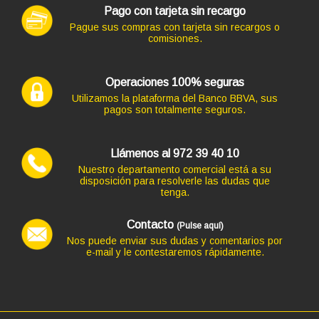
Pago con tarjeta sin recargo
Código: 13221
Pague sus compras con tarjeta sin recargos o
TECLADO EQUIP+MOUSE NEGRO INALAMBRICO
comisiones.
15,73 €
13,00 € s/IVA
AÑADIR
Operaciones 100% seguras
Utilizamos la plataforma del Banco BBVA, sus
pagos son totalmente seguros.
Ordenador HP Z2 G4 WORKSTATION en formato TORRE,
procesador CORE I5-8500 4.10 GHZ (8ª Generación),
Llámenos al 972 39 40 10
memoria DDR4, Salidas gráficas: HDMI+DP
Nuestro departamento comercial está a su
258,94 €
disposición para resolverle las dudas que
tenga.
-202,07€ más barato
Contacto
(Pulse aquí)
Nos puede enviar sus dudas y comentarios por
e-mail y le contestaremos rápidamente.
Código: 7408
TECLADO LOGITECH K120 USB OEM
15,73 €
13,00 € s/IVA