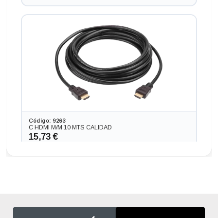
procesador INTEL CORE I7 - 7700 4.2 GHZ (7ª
Generación), memoria DDR4, Salidas gráficas: HDMI+DP
225,06 €
-235,95€ más barato
Código: 9263
C HDMI M/M 10 MTS CALIDAD
15,73 €
13,00 € s/IVA
AÑADIR
Ordenador INTEL NUC NUC 717 BNH en formato MINI,
procesador INTEL CORE I7 - 7567 4.0 GHZ (7ª
Generación), memoria DDR4, Salidas gráficas: HDMI
233,53 €
-227,48€ más barato