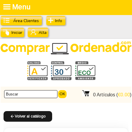
Menu
Área Clientes
Info
Iniciar
Alta
OK
0
Artículos (
€0.00
)
Volver al catálogo