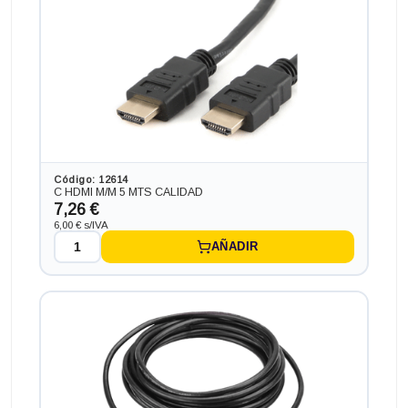
Código: 12614
C HDMI M/M 5 MTS CALIDAD
7,26 €
6,00 € s/IVA
AÑADIR