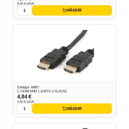
8,00 € s/IVA
AÑADIR
Código: 6007
C HDMI M/M 1,8 MTS CALIDAD
4,84 €
4,00 € s/IVA
AÑADIR