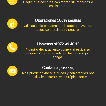
Código: 12742
Pague sus compras con tarjeta sin recargos o
TECLADO SUBBLIM + MOUSE USB BLANCO
comisiones.
12,10 €
10,00 € s/IVA
AÑADIR
Operaciones 100% seguras
Utilizamos la plataforma del Banco BBVA, sus
pagos son totalmente seguros.
Llámenos al 972 39 40 10
Nuestro departamento comercial está a su
disposición para resolverle las dudas que
tenga.
Contacto
(Pulse aquí)
Nos puede enviar sus dudas y comentarios por
e-mail y le contestaremos rápidamente.
Código: 9710
TECLADO TACENS + MOUSE LEVIS USB PLATA INALAM
27,83 €
23,00 € s/IVA
AÑADIR