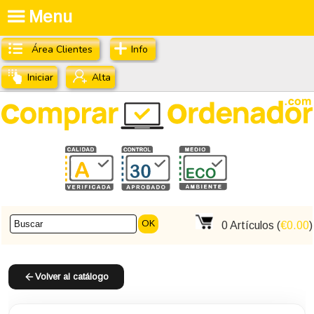
Menu
Área Clientes
Info
Iniciar
Alta
OK
0
Artículos (
€0.00
)
Volver al catálogo