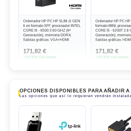
Ordenador HP PC HP SLIM ¡5 GEN
Ordenador HP PC HP 
6 en formato SFF, procesador INTEL
formato MINI, procesa
CORE I5 - 6500 3.60 GHZ (6ª
CORE I5 - 6200T 2.8 
Generación), memoria DDR4,
Generación), memori
Salidas gráficas: VGA+HDMI
Salidas gráficas: HD
171,82 €
171,82 €
-102,85€ más barato
-102,85€ más barato
OPCIONES DISPONIBLES PARA AÑADIR A
Las opciones que así lo requieran vendrán instalad
Ordenador HP PC HP ¡5 GEN 8 en
Ordenador HP PC HP
formato MINI, procesador INTEL
6 en formato SFF, pro
CORE I5 - 8400T 3.3 GHZ (8ª
CORE I7 - 6700 4.0 G