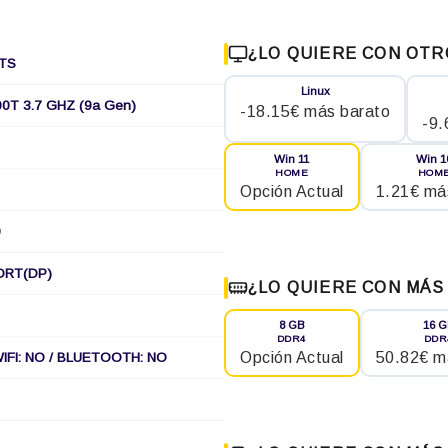
¿LO QUIERE CON OTR
TS
Linux
00T 3.7 GHZ (9a Gen)
-18.15€ más barato
-9.
Win 11
Win 1
HOME
HOM
Opción Actual
1.21€ má
0
PORT(DP)
¿LO QUIERE CON MÁS
8 GB
16 
DDR4
DDR
Opción Actual
50.82€ m
WIFI: NO / BLUETOOTH: NO