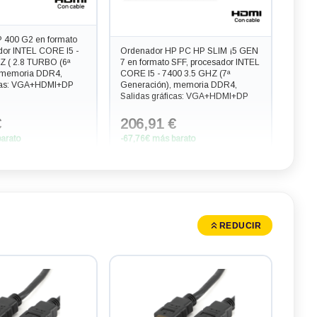
 400 G2 en formato
Ordenador HP PC HP SLIM ¡5 GEN
dor INTEL CORE I5 -
7 en formato SFF, procesador INTEL
Z ( 2.8 TURBO (6ª
CORE I5 - 7400 3.5 GHZ (7ª
 memoria DDR4,
Generación), memoria DDR4,
icas: VGA+HDMI+DP
Salidas gráficas: VGA+HDMI+DP
€
206,91 €
arato
-67,76€ más barato
REDUCIR
P PC HP SLIM ¡7 GEN
Ordenador INTEL NUC NUC 717
SFF, procesador INTEL
BNH en formato MINI, procesador
00 4.2 GHZ (7ª
INTEL CORE I7 - 7567 4.0 GHZ (7ª