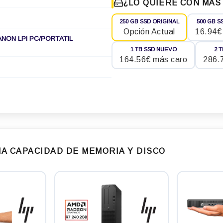
¿LO QUIERE CON MÁS
250 GB SSD ORIGINAL
500 GB S
Opción Actual
16.94€
ANON LPI PC/PORTATIL
1 TB SSD NUEVO
2 
164.56€ más caro
286.
A CAPACIDAD DE MEMORIA Y DISCO