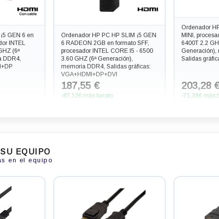
Ordenador HP
¡5 GEN 6 en
Ordenador HP PC HP SLIM ¡5 GEN
MINI, procesa
dor INTEL
6 RADEON 2GB en formato SFF,
6400T 2.2 GH
GHZ (6ª
procesador INTEL CORE I5 - 6500
Generación),
a DDR4,
3.60 GHZ (6ª Generación),
Salidas gráf
MI+DP
memoria DDR4, Salidas gráficas:
VGA+HDMI+DP+DVI
187,55 €
203,28 
-87,12€ más barato
-71,39€ más b
 SU EQUIPO
as en el equipo
 SLIM ¡7 GEN
Ordenador HP PC HP SLIM ¡3 GEN
Ordenador H
cesador INTEL
9 RADEON 2GB en formato SFF,
7 en formato 
HZ (6ª
procesador CORE I3 - 9100 4.2
CORE I7 - 77