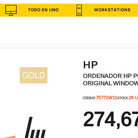
HP
ORDENADOR HP PC 
ORIGINAL WINDOW
75771W11
26 U
CÓDIGO:
STOCK:
274,6