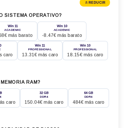
REDUCIR
O SISTEMA OPERATIVO?
Win 11
Win 10
ACADEMIC
ACADEMIC
68€ más barato
-8.47€ más barato
0
Win 11
Win 10
E
PROFESSIONAL
PROFESSIONAL
s caro
13.31€ más caro
18.15€ más caro
 MEMORIA RAM?
GB
32 GB
64 GB
4
DDR4
DDR4
ás caro
150.04€ más caro
484€ más caro