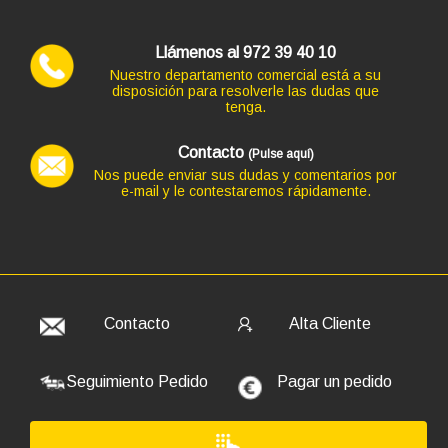
Ordenador HP PC HP SLIM ¡5 GEN 8 en formato SFF,
procesador INTEL CORE I5 -8500 4.1 GHZ (8ª Generación),
Llámenos al 972 39 40 10
memoria DDR4, Salidas gráficas: VGA+HDMI+DP
Nuestro departamento comercial está a su
254,10 €
disposición para resolverle las dudas que
tenga.
+16,94€ más caro
Contacto
(Pulse aquí)
Nos puede enviar sus dudas y comentarios por
e-mail y le contestaremos rápidamente.
Código: 12741
TECLADO NGS USB SPIKE BLANCO
9,68 €
8,00 € s/IVA
AÑADIR
Contacto
Alta Cliente
Seguimiento Pedido
Pagar un pedido
Ordenador HP PC HP ¡5 GEN 9 en formato MINI,
procesador INTEL CORE I5 - 9500T 3.7 GHZ (9ª
Generación), memoria DDR4, Salidas gráficas: HDMI+DP