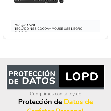
Código: 13438
TECLADO NGS COCOA + MOUSE USB NEGRO
9,68 €
8,00 € s/IVA
AÑADIR
Ordenador INTEL NUC NUC 717 BNH en formato MINI,
procesador INTEL CORE I7 - 7567 4.0 GHZ (7ª
Generación), memoria DDR4, Salidas gráficas: HDMI
225,06 €
-12,10€ más barato
Cumplimos con la ley de
Protección de
Datos de
Código: 13221