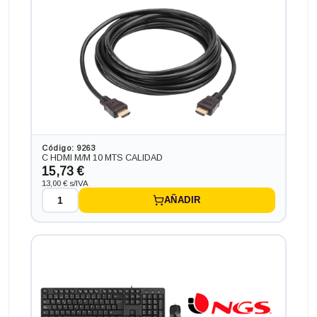
Código: 9263
C HDMI M/M 10 MTS CALIDAD
15,73 €
13,00 € s/IVA
AÑADIR
Ordenador HP PC HP SLIM ¡7 GEN 7 en formato SFF,
procesador INTEL CORE I7 - 7700 4.2 GHZ (7ª
Generación), memoria DDR4, Salidas gráficas: HDMI+DP
216,59 €
-20,57€ más barato