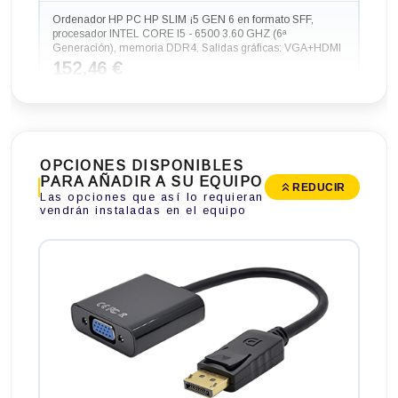
Ordenador HP PC HP SLIM ¡5 GEN 6 en formato SFF,
procesador INTEL CORE I5 - 6500 3.60 GHZ (6ª
Generación), memoria DDR4, Salidas gráficas: VGA+HDMI
152,46 €
-84,70€ más barato
OPCIONES DISPONIBLES
PARA AÑADIR A SU EQUIPO
REDUCIR
Las opciones que así lo requieran
vendrán instaladas en el equipo
Ordenador HP PC HP ¡5 GEN 6 en formato MINI,
procesador INTEL CORE I5 - 6200T 2.8 GHZ (6ª
Generación), memoria DDR4, Salidas gráficas: HDMI+DP
152,46 €