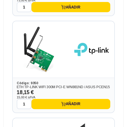
73,00 € s/IVA
AÑADIR
Ordenador HP 400 G2 en formato MINI, procesador INTEL
CORE I5 - 6400T 2.2 GHZ ( 2.8 TURBO (6ª Generación),
memoria DDR4, Salidas gráficas: VGA+HDMI+DP
183,92 €
-53,24€ más barato
Código: 9350
ETH TP-LINK WIFI 300M PCI-E WN881ND / ASUS PCEN15
18,15 €
15,00 € s/IVA
AÑADIR