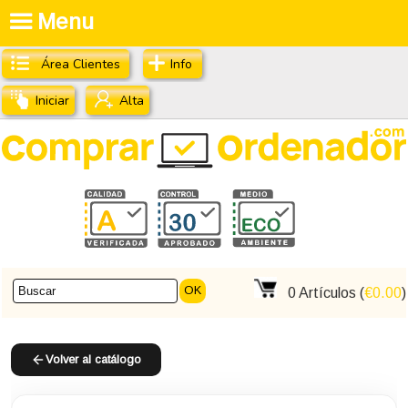
Menu
Área Clientes
Info
Iniciar
Alta
OK
0
Artículos (
€0.00
)
Volver al catálogo