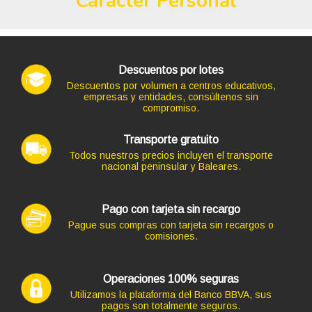
Carácter Personal
TECLADO EQUIP+MOUSE NEGRO INALAMBRICO
15,73 €
13,00 € s/IVA
AÑADIR
Descuentos por lotes
Ordenador HP Z2 G4 WORKSTATION en formato TORRE,
Descuentos por volumen a centros educativos,
procesador CORE I5-8500 4.10 GHZ (8ª Generación),
empresas y entidades, consúltenos sin
memoria DDR4, Salidas gráficas: HDMI+DP
compromiso.
249,26 €
+12,10€ más caro
Transporte gratuito
Todos nuestros precios incluyen el transporte
nacional peninsular y Baleares.
Pago con tarjeta sin recargo
Pague sus compras con tarjeta sin recargos o
comisiones.
Código: 7408
TECLADO LOGITECH K120 USB OEM
15,73 €
13,00 € s/IVA
Operaciones 100% seguras
AÑADIR
Utilizamos la plataforma del Banco BBVA, sus
pagos son totalmente seguros.