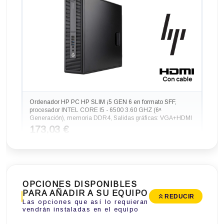
Ordenador HP PC HP SLIM ¡5 GEN 6 en formato SFF,
procesador INTEL CORE I5 - 6500 3.60 GHZ (6ª
Generación), memoria DDR4, Salidas gráficas: VGA+HDMI
173,03 €
-53,24€ más barato
OPCIONES DISPONIBLES
PARA AÑADIR A SU EQUIPO
REDUCIR
Las opciones que así lo requieran
vendrán instaladas en el equipo