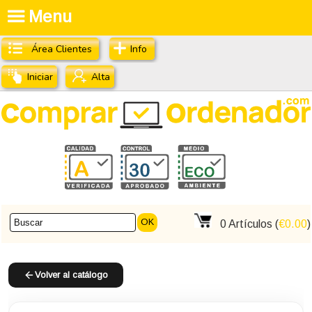
Menu
Área Clientes
Info
Iniciar
Alta
OK
0
Artículos (
€0.00
)
Volver al catálogo