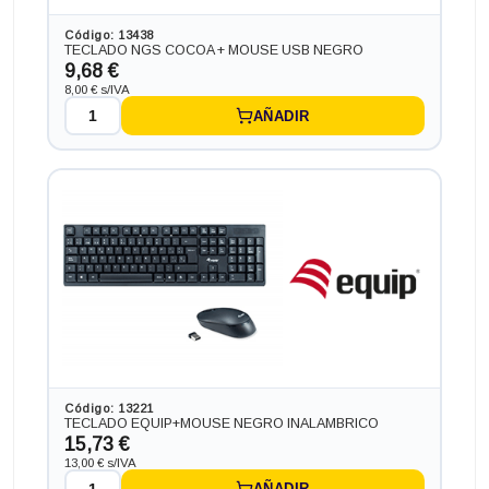
Código: 13438
TECLADO NGS COCOA + MOUSE USB NEGRO
9,68 €
8,00 € s/IVA
Ordenador HP PC HP SLIM ¡7 GEN 7 en formato SFF,
AÑADIR
procesador INTEL CORE I7 - 7700 4.2 GHZ (7ª
Generación), memoria DDR4, Salidas gráficas: HDMI+DP
235,95 €
+9,68€ más caro
Código: 13221
TECLADO EQUIP+MOUSE NEGRO INALAMBRICO
15,73 €
13,00 € s/IVA
AÑADIR