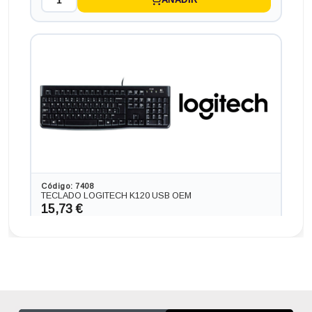
Ordenador INTEL NUC NUC 717 BNH en formato MINI,
procesador INTEL CORE I7 - 7567 4.0 GHZ (7ª
Generación), memoria DDR4, Salidas gráficas: HDMI
244,42 €
+18,15€ más caro
Código: 7408
TECLADO LOGITECH K120 USB OEM
15,73 €
13,00 € s/IVA
AÑADIR
Ordenador HP 280 G3 en formato SFF, procesador INTEL
CORE I5 -8500 4.1 GHZ (8ª Generación), memoria DDR4,
Salidas gráficas: VGA+HDMI
257,73 €