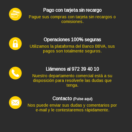
Pago con tarjeta sin recargo
Código: 12742
Pague sus compras con tarjeta sin recargos o
TECLADO SUBBLIM + MOUSE USB BLANCO
comisiones.
12,10 €
10,00 € s/IVA
AÑADIR
Operaciones 100% seguras
Utilizamos la plataforma del Banco BBVA, sus
pagos son totalmente seguros.
Ordenador HP PC HP SLIM ¡5 GEN 8 en formato SFF,
procesador INTEL CORE I5 -8500 4.1 GHZ (8ª Generación),
Llámenos al 972 39 40 10
memoria DDR4, Salidas gráficas: VGA+HDMI+DP
Nuestro departamento comercial está a su
274,67 €
disposición para resolverle las dudas que
tenga.
+48,40€ más caro
Contacto
(Pulse aquí)
Nos puede enviar sus dudas y comentarios por
e-mail y le contestaremos rápidamente.
Código: 9710
TECLADO TACENS + MOUSE LEVIS USB PLATA INALAM
27,83 €
23,00 € s/IVA