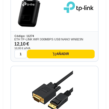
Ordenador HP PC HP ¡5 GEN 6 en formato MINI,
procesador INTEL CORE I5 - 6200T 2.8 GHZ (6ª
Generación), memoria DDR4, Salidas gráficas: HDMI+DP
152,46 €
-31,46€ más barato
Código: 11274
ETH TP-LINK WIFI 300MBPS USB NANO WN823N
12,10 €
10,00 € s/IVA
AÑADIR
Ordenador HP PC HP SLIM ¡5 GEN 6 RADEON 2GB en
formato SFF, procesador INTEL CORE I5 - 6500 3.60 GHZ
(6ª Generación), memoria DDR4, Salidas gráficas: