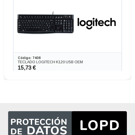
Generación), memoria DDR4, Salidas gráficas: HDMI
225,06 €
+41,14€ más caro
Código: 7408
TECLADO LOGITECH K120 USB OEM
15,73 €
13,00 € s/IVA
AÑADIR
Ordenador HP 280 G3 en formato SFF, procesador INTEL
CORE I5 -8500 4.1 GHZ (8ª Generación), memoria DDR4,
Salidas gráficas: VGA+HDMI
237,16 €
+53,24€ más caro