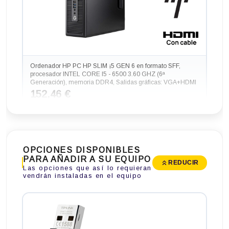
Ordenador HP PC HP SLIM ¡5 GEN 6 en formato SFF,
procesador INTEL CORE I5 - 6500 3.60 GHZ (6ª
Generación), memoria DDR4, Salidas gráficas: VGA+HDMI
152,46 €
-31,46€ más barato
OPCIONES DISPONIBLES
PARA AÑADIR A SU EQUIPO
REDUCIR
Las opciones que así lo requieran
vendrán instaladas en el equipo