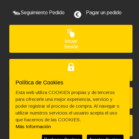
Seguimiento Pedido
Pagar un pedido
Ordenador HP PC HP ¡5 GEN 9 en formato MINI,
procesador INTEL CORE I5 - 9500T 3.7 GHZ (9ª
Generación), memoria DDR4, Salidas gráficas: HDMI+DP
Iniciar
256,52 €
Sesión
+72,60€ más caro
Código: 9135
TECLADO LOGITECH+MOUSE MK270 NEGRO INALAM
Cambiar Contraseña
35,09 €
Política de Cookies
29,00 € s/IVA
AÑADIR
Esta web utiliza COOKIES propias y de terceros
para ofrecerle una mejor experiencia, servicio y
Solicitar Devolución
poder registrar el proceso de compra. Al navegar o
utilizar nuestros servicios el usuario acepta el uso
que hacemos de las COOKIES.
Más Información
Asistencia Técnica
Ordenador HP PC HP SLIM ¡5 GEN 9 en formato SFF,