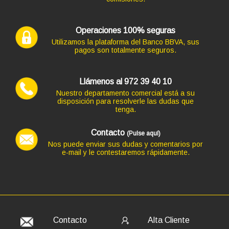
12,10 €
10,00 € s/IVA
AÑADIR
Operaciones 100% seguras
Utilizamos la plataforma del Banco BBVA, sus
pagos son totalmente seguros.
Llámenos al 972 39 40 10
Ordenador HP PC HP SLIM ¡5 GEN 8 en formato SFF,
procesador INTEL CORE I5 -8500 4.1 GHZ (8ª Generación),
Nuestro departamento comercial está a su
memoria DDR4, Salidas gráficas: VGA+HDMI+DP
disposición para resolverle las dudas que
tenga.
254,10 €
+70,18€ más caro
Contacto
(Pulse aquí)
Nos puede enviar sus dudas y comentarios por
e-mail y le contestaremos rápidamente.
Código: 9710
TECLADO TACENS + MOUSE LEVIS USB PLATA INALAM
27,83 €
23,00 € s/IVA
AÑADIR
Contacto
Alta Cliente