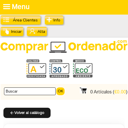
Menu
Área Clientes
Info
Iniciar
Alta
OK
0
Artículos (
€0.00
)
Volver al catálogo