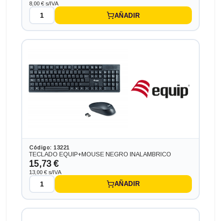
8,00 € s/IVA
AÑADIR
Ordenador HP PC HP SLIM ¡7 GEN 7 en formato SFF,
procesador INTEL CORE I7 - 7700 4.2 GHZ (7ª
Generación), memoria DDR4, Salidas gráficas: HDMI+DP
216,59 €
+32,67€ más caro
Código: 13221
TECLADO EQUIP+MOUSE NEGRO INALAMBRICO
15,73 €
13,00 € s/IVA
AÑADIR
Ordenador INTEL NUC NUC 717 BNH en formato MINI,
procesador INTEL CORE I7 - 7567 4.0 GHZ (7ª