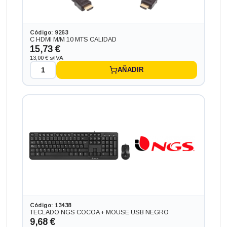
Código: 9263
C HDMI M/M 10 MTS CALIDAD
15,73 €
13,00 € s/IVA
Ordenador HP PC HP SLIM ¡3 GEN 9 RADEON 2GB en
formato SFF, procesador CORE I3 - 9100 4.2 GHZ (9ª
AÑADIR
Generación), memoria DDR4, Salidas gráficas:
VGA+HDMI+DP+DVI
210,54 €
+26,62€ más caro
Código: 13438
TECLADO NGS COCOA + MOUSE USB NEGRO
9,68 €