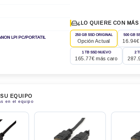
¿LO QUIERE CON MÁS
250 GB SSD ORIGINAL
500 GB S
ANON LPI PC/PORTATIL
Opción Actual
16.94€
1 TB SSD NUEVO
2 
165.77€ más caro
287.
 SU EQUIPO
as en el equipo