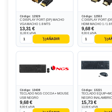
Código: 12929
Código: 12553
C DISPLAY PORT (DP) MACHO
C DISPLAY PORT (D
VGA MACHO 1.8 MTS
HDMI MACHO 1 / 1.8
13,31 €
9,68 €
11,00 € s/IVA
8,00 € s/IVA
AÑADIR
A
Código: 13438
Código: 13221
TECLADO NGS COCOA + MOUSE
TECLADO EQUIP+M
USB NEGRO
NEGRO INALAMBRI
9,68 €
15,73 €
8,00 € s/IVA
13,00 € s/IVA