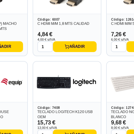
Código: 6007
Código: 1261
P) MACHO
C HDMI M/M 1,8 MTS CALIDAD
C HDMI M/M 
 MTS
4,84 €
7,26 €
4,00 € s/IVA
6,00 € s/IVA
ÑADIR
AÑADIR
Código: 7408
Código: 1274
OUSE
TECLADO LOGITECH K120 USB
TECLADO NG
CO
OEM
BLANCO
15,73 €
9,68 €
13,00 € s/IVA
8,00 € s/IVA