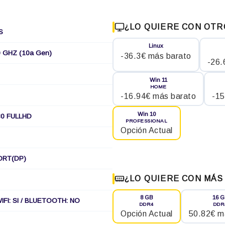
¿LO QUIERE CON OTR
S
Linux
0 GHZ (10a Gen)
-36.3€ más barato
-26.
Win 11
HOME
-16.94€ más barato
-15
Win 10
80 FULLHD
PROFESSIONAL
Opción Actual
PORT(DP)
¿LO QUIERE CON MÁS
8 GB
16 
IFI: SI / BLUETOOTH: NO
DDR4
DDR
Opción Actual
50.82€ m