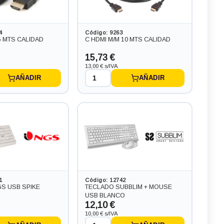
4
Código: 9263
5 MTS CALIDAD
C HDMI M/M 10 MTS CALIDAD
15,73 €
13,00 € s/IVA
AÑADIR
AÑADIR
1
Código: 12742
S USB SPIKE
TECLADO SUBBLIM + MOUSE
USB BLANCO
12,10 €
10,00 € s/IVA