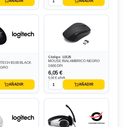
AÑADIR
AÑADIR
Código: 11525
MOUSE INALAMBRICO NEGRO
TECH B100 BLACK
1600 DPI
EGRO
6,05 €
5,00 € s/IVA
AÑADIR
AÑADIR