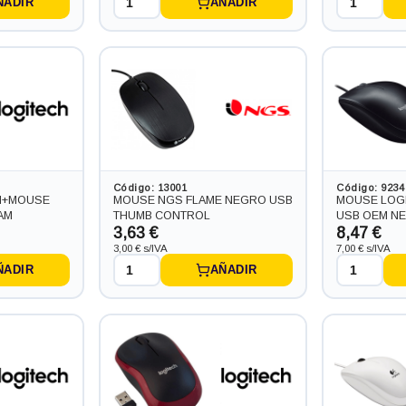
ÑADIR
AÑADIR
Código: 13001
Código: 9234
H+MOUSE
MOUSE NGS FLAME NEGRO USB
MOUSE LOGI
AM
THUMB CONTROL
USB OEM N
3,63 €
8,47 €
3,00 € s/IVA
7,00 € s/IVA
ÑADIR
AÑADIR