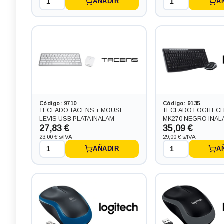
AÑADIR
A
Código: 9710
Código: 9135
TECLADO TACENS + MOUSE
TECLADO LOGITEC
LEVIS USB PLATA INALAM
MK270 NEGRO INAL
27,83 €
35,09 €
23,00 € s/IVA
29,00 € s/IVA
AÑADIR
A