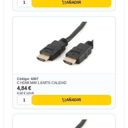
AÑADIR
Código: 6007
C HDMI M/M 1,8 MTS CALIDAD
4,84 €
4,00 € s/IVA
AÑADIR