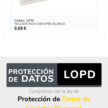
Código: 12741
TECLADO NGS USB SPIKE BLANCO
9,68 €
8,00 € s/IVA
AÑADIR
Cumplimos con la ley de
Protección de
Datos de
Código: 12742
TECLADO SUBBLIM + MOUSE USB BLANCO