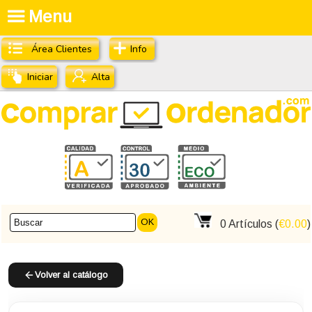
Menu
Área Clientes
Info
Iniciar
Alta
OK
0
Artículos (
€0.00
)
Volver al catálogo