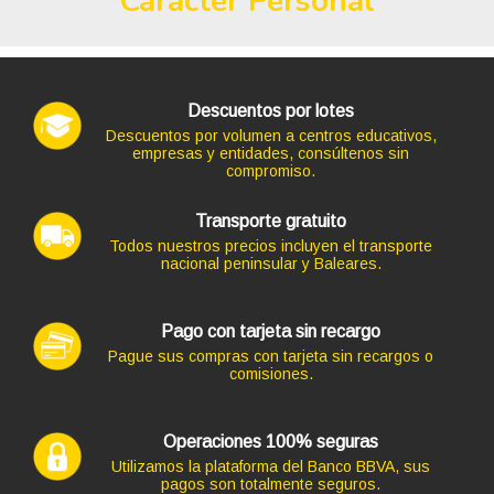
Carácter Personal
12,10 €
10,00 € s/IVA
AÑADIR
Descuentos por lotes
Descuentos por volumen a centros educativos,
empresas y entidades, consúltenos sin
compromiso.
Transporte gratuito
Todos nuestros precios incluyen el transporte
nacional peninsular y Baleares.
Pago con tarjeta sin recargo
Código: 9710
Pague sus compras con tarjeta sin recargos o
TECLADO TACENS + MOUSE LEVIS USB PLATA INALAM
comisiones.
27,83 €
23,00 € s/IVA
AÑADIR
Operaciones 100% seguras
Utilizamos la plataforma del Banco BBVA, sus
pagos son totalmente seguros.