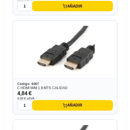
AÑADIR
Código: 6007
C HDMI M/M 1,8 MTS CALIDAD
4,84 €
4,00 € s/IVA
AÑADIR