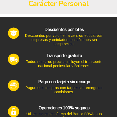
Carácter Personal
TECLADO SUBBLIM + MOUSE USB BLANCO
12,10 €
10,00 € s/IVA
AÑADIR
Descuentos por lotes
Descuentos por volumen a centros educativos,
empresas y entidades, consúltenos sin
compromiso.
Transporte gratuito
Todos nuestros precios incluyen el transporte
nacional peninsular y Baleares.
Pago con tarjeta sin recargo
Código: 9710
Pague sus compras con tarjeta sin recargos o
TECLADO TACENS + MOUSE LEVIS USB PLATA INALAM
comisiones.
27,83 €
23,00 € s/IVA
AÑADIR
Operaciones 100% seguras
Utilizamos la plataforma del Banco BBVA, sus