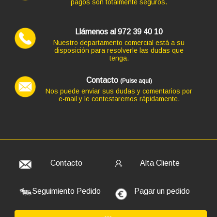
pagos son totalmente seguros.
Llámenos al 972 39 40 10
Nuestro departamento comercial está a su
disposición para resolverle las dudas que
tenga.
Contacto
(Pulse aquí)
Nos puede enviar sus dudas y comentarios por
e-mail y le contestaremos rápidamente.
Código: 9135
TECLADO LOGITECH+MOUSE MK270 NEGRO INALAM
35,09 €
29,00 € s/IVA
AÑADIR
Contacto
Alta Cliente
Seguimiento Pedido
Pagar un pedido