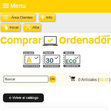
Menu
Área Clientes
Info
Iniciar
Alta
OK
0
Artículos (
€0.00
)
Volver al catálogo