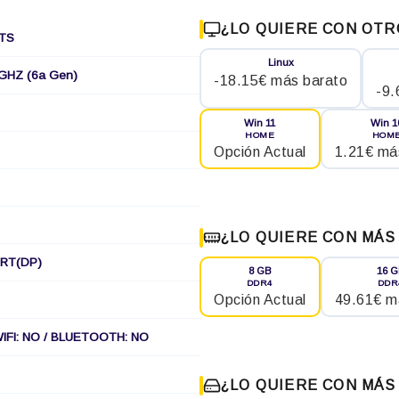
¿LO QUIERE CON OTR
TS
Linux
 GHZ (6a Gen)
-18.15€ más barato
-9.
Win 11
Win 1
HOME
HOM
Opción Actual
1.21€ má
¿LO QUIERE CON MÁS
ORT(DP)
8 GB
16 
DDR4
DDR
Opción Actual
49.61€ m
WIFI: NO / BLUETOOTH: NO
¿LO QUIERE CON MÁS