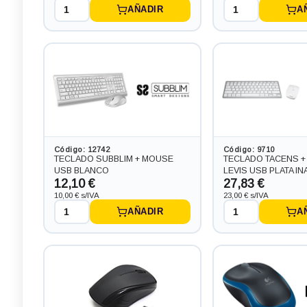
AÑADIR
A
Código: 12742
Código: 9710
TECLADO SUBBLIM + MOUSE
TECLADO TACENS 
USB BLANCO
LEVIS USB PLATA I
12,10 €
27,83 €
10,00 € s/IVA
23,00 € s/IVA
AÑADIR
A