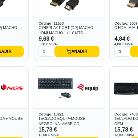
Código: 12553
Código: 6007
P) MACHO
C DISPLAY PORT (DP) MACHO
C HDMI M/M 
S
HDMI MACHO 1 / 1.8 MTS
9,68 €
4,84 €
8,00 € s/IVA
4,00 € s/IVA
ÑADIR
AÑADIR
Código: 13221
Código: 7408
OA + MOUSE
TECLADO EQUIP+MOUSE
TECLADO LO
NEGRO INALAMBRICO
OEM
15,73 €
15,73 €
13,00 € s/IVA
13,00 € s/IVA