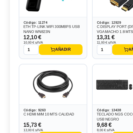
Código: 11274
Código: 12929
ETH TP-LINK WIFI 300MBPS USB
C DISPLAY PORT (D
NANO WN823N
VGA MACHO 1.8 MT
12,10 €
13,31 €
10,00 € s/IVA
11,00 € s/IVA
AÑADIR
A
Código: 9263
Código: 13438
C HDMI M/M 10 MTS CALIDAD
TECLADO NGS COC
USB NEGRO
15,73 €
9,68 €
13,00 € s/IVA
8,00 € s/IVA