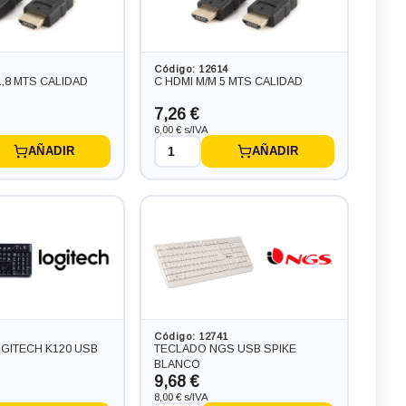
Código: 12614
1,8 MTS CALIDAD
C HDMI M/M 5 MTS CALIDAD
7,26 €
6,00 € s/IVA
AÑADIR
AÑADIR
Código: 12741
GITECH K120 USB
TECLADO NGS USB SPIKE
BLANCO
9,68 €
8,00 € s/IVA