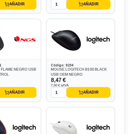
AÑADIR
AÑADIR
1
Código: 9234
 FLAME NEGRO USB
MOUSE LOGITECH B100 BLACK
TROL
USB OEM NEGRO
8,47 €
7,00 € s/IVA
AÑADIR
AÑADIR