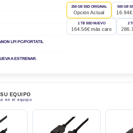
250 GB SSD ORIGINAL
500 GB S
Opción Actual
16.94€
1 TB SSD NUEVO
2 
164.56€ más caro
286.
ANON LPI PC/PORTATIL
NUEVA A ESTRENAR.
 SU EQUIPO
as en el equipo