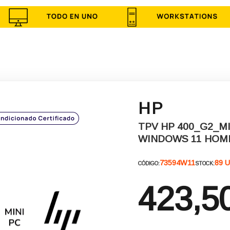
HP
TPV HP 400_G2_MI
WINDOWS 11 HOME
73594W11
89 U
CÓDIGO:
STOCK:
423,5