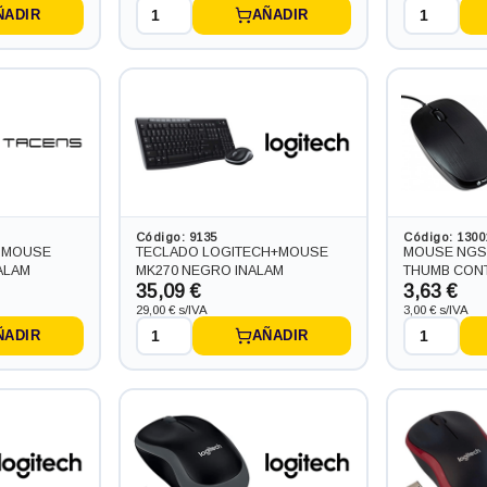
ÑADIR
AÑADIR
Código: 9135
Código: 1300
+ MOUSE
TECLADO LOGITECH+MOUSE
MOUSE NGS
NALAM
MK270 NEGRO INALAM
THUMB CON
35,09 €
3,63 €
29,00 € s/IVA
3,00 € s/IVA
ÑADIR
AÑADIR