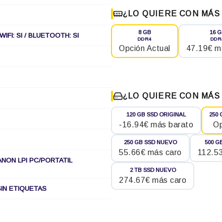
¿LO QUIERE CON MÁS
8 GB
16 
IFI: SI / BLUETOOTH: SI
DDR4
DDR
Opción Actual
47.19€ m
¿LO QUIERE CON MÁS
120 GB SSD ORIGINAL
250 
-16.94€ más barato
Op
250 GB SSD NUEVO
500 G
55.66€ más caro
112.5
ANON LPI PC/PORTATIL
2 TB SSD NUEVO
274.67€ más caro
IN ETIQUETAS