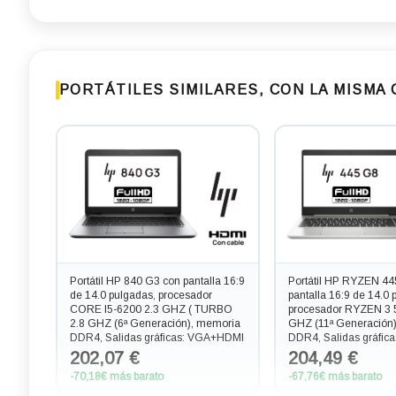
PORTÁTILES SIMILARES, CON LA MISMA
Portátil HP 840 G3 con pantalla 16:9
Portátil HP RYZEN 44
de 14.0 pulgadas, procesador
pantalla 16:9 de 14.0 
CORE I5-6200 2.3 GHZ ( TURBO
procesador RYZEN 3 
2.8 GHZ (6ª Generación), memoria
GHZ (11ª Generación
DDR4, Salidas gráficas: VGA+HDMI
DDR4, Salidas gráfic
202,07 €
204,49 €
-70,18€ más barato
-67,76€ más barato