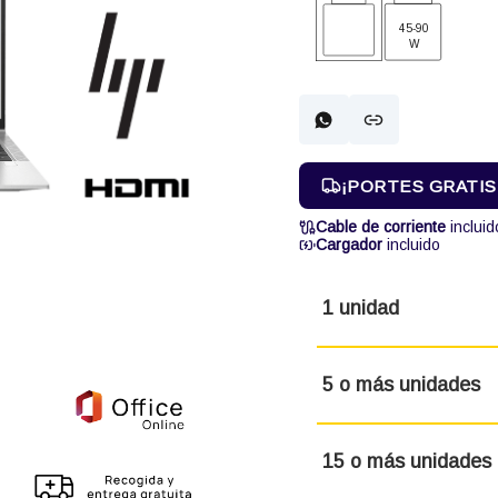
45-90
W
¡PORTES GRATIS! 
Cable de corriente
incluid
Cargador
incluido
1 unidad
5 o más unidades
15 o más unidades