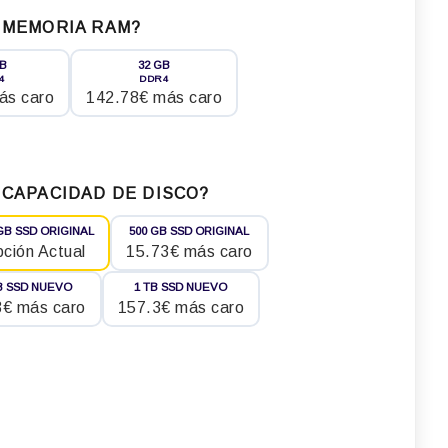
 MEMORIA RAM?
GB
32 GB
4
DDR4
ás caro
142.78€ más caro
 CAPACIDAD DE DISCO?
GB SSD ORIGINAL
500 GB SSD ORIGINAL
ción Actual
15.73€ más caro
B SSD NUEVO
1 TB SSD NUEVO
3€ más caro
157.3€ más caro