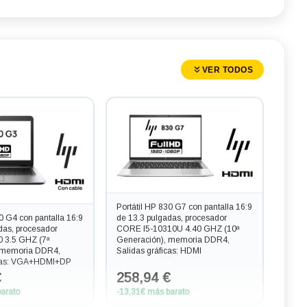
VER TODOS
Portátil HP 830 G7 con pantalla 16:9
40 G4 con pantalla 16:9
de 13.3 pulgadas, procesador
das, procesador
CORE I5-10310U 4.40 GHZ (10ª
 3.5 GHZ (7ª
Generación), memoria DDR4,
 memoria DDR4,
Salidas gráficas: HDMI
icas: VGA+HDMI+DP
€
258,94 €
arato
-13,31€ más barato