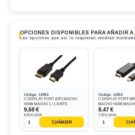
OPCIONES DISPONIBLES PARA AÑADIR A
Las opciones que así lo requieran vendrán instalad
Portátil HP 840 G4 con pantalla 16:9
Portátil HP 840 G5 con
de 14.0 pulgadas, procesador
de 14.0 pulgadas, pro
CORE I5-8350 3.6 GHZ (8ª
CORE I5-8350U 3.6 G
Generación), memoria DDR4,
Generación), memori
Salidas gráficas: VGA+DP
Salidas gráficas: HDM
269,83 €
279,51 €
Código: 12553
Código: 12815
-2,42€ más barato
+7,26€ más caro
C DISPLAY PORT (DP) MACHO
C DISPLAY PORT MIN
HDMI MACHO 1 / 1.8 MTS
MACHO HDMI MACH
9,68 €
8,47 €
8,00 € s/IVA
7,00 € s/IVA
AÑADIR
A