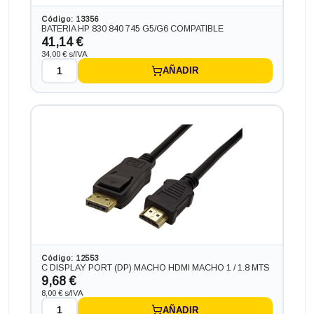
-76,23€ más barato
Código: 13356
BATERIA HP 830 840 745 G5/G6 COMPATIBLE
41,14 €
34,00 € s/IVA
AÑADIR
Portátil HP RYZEN 745 G5 con pantalla 16:9 de 14.0
pulgadas, procesador RYZEN 5 PRO 3500U 3.7 GHZ (8ª
Generación), memoria DDR4, Salidas gráficas: HDMI
238,37 €
-37,51€ más barato
Código: 12553
C DISPLAY PORT (DP) MACHO HDMI MACHO 1 / 1.8 MTS
9,68 €
8,00 € s/IVA
AÑADIR