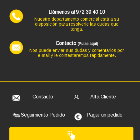
+33,88€ más caro
Llámenos al 972 39 40 10
Nuestro departamento comercial está a su
disposición para resolverle las dudas que
tenga.
Contacto
(Pulse aquí)
Nos puede enviar sus dudas y comentarios por
e-mail y le contestaremos rápidamente.
Código: 12102
MOUSE LOGITECH M185 ROJO INALAB NANO
13,31 €
11,00 € s/IVA
AÑADIR
Portátil MICROSOFT SURFACE 3 con pantalla 16:9 de 13.3
Contacto
Alta Cliente
pulgadas, Táctil, procesador CORE I5-1035G4 3.7 GHZ (10ª
Generación), memoria DDR4, Salidas gráficas:
325,49 €
Seguimiento Pedido
Pagar un pedido
+49,61€ más caro