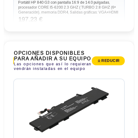
Portátil HP 840 G3 con pantalla 16:9 de 14.0 pulgadas,
procesador CORE I5-6200 2.3 GHZ ( TURBO 2.8 GHZ (6ª
Generación), memoria DDR4, Salidas gráficas: VGA+HDMI
197,23 €
-78,65€ más barato
OPCIONES DISPONIBLES
PARA AÑADIR A SU EQUIPO
REDUCIR
Las opciones que así lo requieran
vendrán instaladas en el equipo
Portátil HP RYZEN 445 G8 con pantalla 16:9 de 14.0
pulgadas, procesador RYZEN 3 5400U 4.0 GHZ (11ª
Generación), memoria DDR4, Salidas gráficas: HDMI
199,65 €