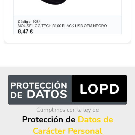
Código: 9234
MOUSE LOGITECH B100 BLACK USB OEM NEGRO
Portátil DELL 5400 con pantalla 16:9 de 14.0 pulgadas,
8,47 €
procesador INTEL CORE I5-8365 4.10 GHZ (8ª
7,00 € s/IVA
Generación), memoria DDR4, Salidas gráficas: HDMI
AÑADIR
290,40 €
+14,52€ más caro
Cumplimos con la ley de
Protección de
Datos de
Código: 12101
Carácter Personal
MOUSE LOGITECH M185 AZUL INALAB NANO
14,52 €