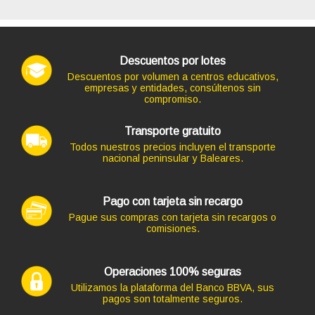
Portátil HP PROBOOK 440 G7 con pantalla 16:9 de 14.0
12,00 € s/IVA
pulgadas, procesador CORE I5-10210U 4.20 GHZ (10ª
AÑADIR
Generación), memoria DDR4, Salidas gráficas: HDMI
292,82 €
Descuentos por lotes
+16,94€ más caro
Descuentos por volumen a centros educativos,
empresas y entidades, consúltenos sin
compromiso.
Transporte gratuito
Todos nuestros precios incluyen el transporte
nacional peninsular y Baleares.
Pago con tarjeta sin recargo
Código: 10038
Pague sus compras con tarjeta sin recargos o
MOUSE LOGITECH M185 NEGRO INALAB NANO
comisiones.
15,73 €
13,00 € s/IVA
Portátil DELL 5400 con pantalla 16:9 de 14.0 pulgadas,
AÑADIR
Operaciones 100% seguras
procesador INTEL CORE I7-8665 4.80 GHZ (8ª
Utilizamos la plataforma del Banco BBVA, sus
Generación), memoria DDR4, Salidas gráficas: HDMI
pagos son totalmente seguros.
309,76 €