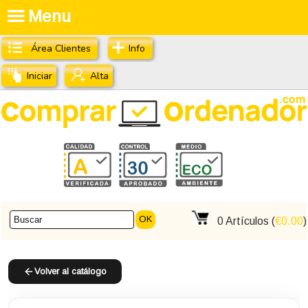
Menu
Área Clientes
Info
Iniciar
Alta
OK
0
Artículos (
€0.00
)
Volver al catálogo