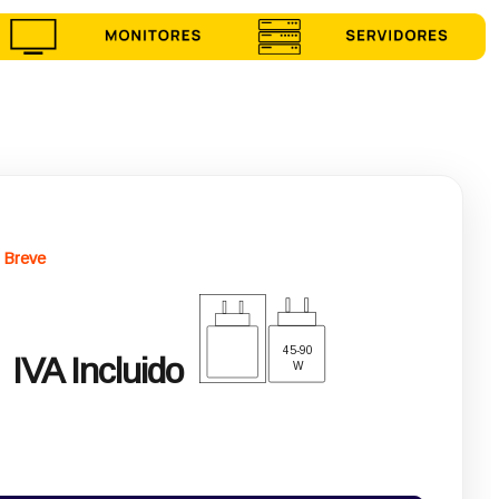
 Breve
€
45-90
IVA Incluido
W