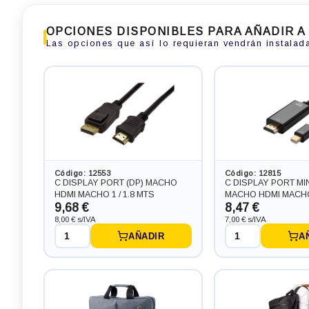
OPCIONES DISPONIBLES PARA AÑADIR A
Las opciones que así lo requieran vendrán instalad
Portátil HP 840 G4 con pantalla 16:9
Portátil HP RYZEN 84
de 14.0 pulgadas, procesador
pantalla 16:9 de 14.0 
CORE I5-8350 3.6 GHZ (8ª
procesador RYZEN 5
Generación), memoria DDR4,
4.0 GHZ (10ª Generac
Salidas gráficas: VGA+DP
memoria DDR4, Salida
HDMI
252,89 €
255,31 €
Código: 12553
Código: 12815
-141,57€ más barato
-139,15€ más barato
C DISPLAY PORT (DP) MACHO
C DISPLAY PORT MIN
HDMI MACHO 1 / 1.8 MTS
MACHO HDMI MACH
9,68 €
8,47 €
8,00 € s/IVA
7,00 € s/IVA
AÑADIR
A