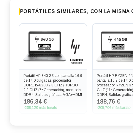
PORTÁTILES SIMILARES, CON LA MISMA
Portátil HP 840 G3 con pantalla 16:9
Portátil HP RYZEN 44
de 14.0 pulgadas, procesador
pantalla 16:9 de 14.0 
CORE I5-6200 2.3 GHZ ( TURBO
procesador RYZEN 3 
2.8 GHZ (6ª Generación), memoria
GHZ (11ª Generación
DDR4, Salidas gráficas: VGA+HDMI
DDR4, Salidas gráfic
186,34 €
188,76 €
-208,12€ más barato
-205,70€ más barato