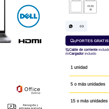
45-90
W
¡PORTES GRATIS! 
Cable de corriente
incluid
Cargador
incluido
1 unidad
5 o más unidades
15 o más unidades