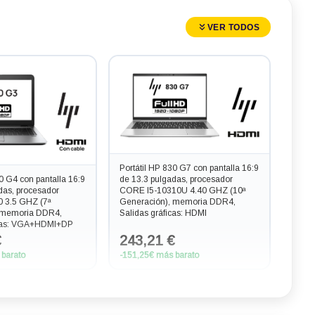
VER TODOS
Portátil HP 830 G7 con pantalla 16:9
40 G4 con pantalla 16:9
de 13.3 pulgadas, procesador
das, procesador
CORE I5-10310U 4.40 GHZ (10ª
 3.5 GHZ (7ª
Generación), memoria DDR4,
 memoria DDR4,
Salidas gráficas: HDMI
icas: VGA+HDMI+DP
€
243,21 €
 barato
-151,25€ más barato