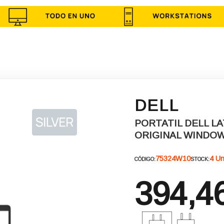
DELL
PORTATIL DELL LA
ORIGINAL WINDOW
75324W10
4 U
CÓDIGO:
STOCK:
394,4