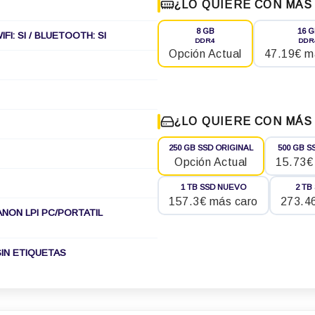
¿LO QUIERE CON MÁS
8 GB
16 
IFI: SI / BLUETOOTH: SI
DDR4
DDR
Opción Actual
47.19€ m
¿LO QUIERE CON MÁS
250 GB SSD ORIGINAL
500 GB S
Opción Actual
15.73€
1 TB SSD NUEVO
2 TB
157.3€ más caro
273.4
ANON LPI PC/PORTATIL
IN ETIQUETAS