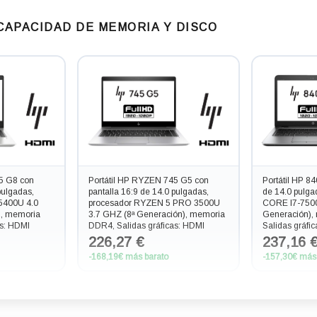
 CAPACIDAD DE MEMORIA Y DISCO
5 G8 con
Portátil HP RYZEN 745 G5 con
Portátil HP 8
pulgadas,
pantalla 16:9 de 14.0 pulgadas,
de 14.0 pulga
5400U 4.0
procesador RYZEN 5 PRO 3500U
CORE I7-7500
), memoria
3.7 GHZ (8ª Generación), memoria
Generación),
as: HDMI
DDR4, Salidas gráficas: HDMI
Salidas gráf
226,27 €
237,16 
-168,19€ más barato
-157,30€ más