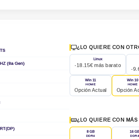
¿LO QUIERE CON OTR
ITS
Linux
GHZ (8a Gen)
-18.15€ más barato
-9.
Win 11
Win 10
HOME
HOME
Opción Actual
Opción Ac
8
¿LO QUIERE CON MÁS
ORT(DP)
8 GB
16 G
DDR4
DDR