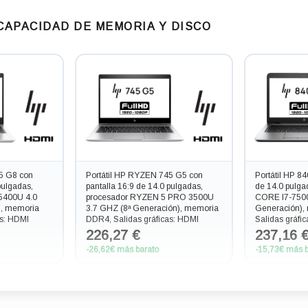
 CAPACIDAD DE MEMORIA Y DISCO
5 G8 con
Portátil HP RYZEN 745 G5 con
Portátil HP 8
pulgadas,
pantalla 16:9 de 14.0 pulgadas,
de 14.0 pulga
5400U 4.0
procesador RYZEN 5 PRO 3500U
CORE I7-7500
), memoria
3.7 GHZ (8ª Generación), memoria
Generación),
as: HDMI
DDR4, Salidas gráficas: HDMI
Salidas gráf
226,27 €
237,16 
-26,62€ más barato
-15,73€ más b