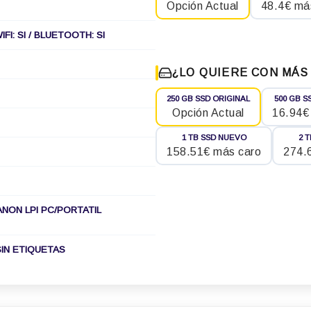
Opción Actual
48.4€ má
IFI: SI / BLUETOOTH: SI
¿LO QUIERE CON MÁS
250 GB SSD ORIGINAL
500 GB S
Opción Actual
16.94€
1 TB SSD NUEVO
2 
158.51€ más caro
274.
ANON LPI PC/PORTATIL
IN ETIQUETAS