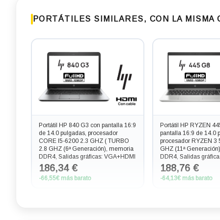
PORTÁTILES SIMILARES, CON LA MISMA
Portátil HP 840 G3 con pantalla 16:9
Portátil HP RYZEN 44
de 14.0 pulgadas, procesador
pantalla 16:9 de 14.0 
CORE I5-6200 2.3 GHZ ( TURBO
procesador RYZEN 3 
2.8 GHZ (6ª Generación), memoria
GHZ (11ª Generación
DDR4, Salidas gráficas: VGA+HDMI
DDR4, Salidas gráfic
186,34 €
188,76 €
-66,55€ más barato
-64,13€ más barato