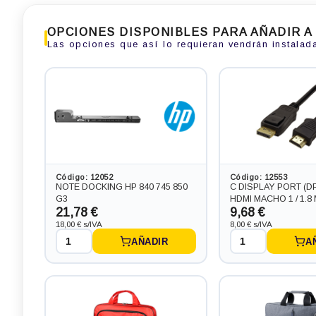
OPCIONES DISPONIBLES PARA AÑADIR A
Las opciones que así lo requieran vendrán instalad
Portátil HP RYZEN 845 G7 con
Portátil HP 840 G5 con
pantalla 16:9 de 14.0 pulgadas,
de 14.0 pulgadas, pro
procesador RYZEN 5 PRO 4650U
CORE I5-8350U 3.6 G
4.0 GHZ (10ª Generación),
Generación), memori
memoria DDR4, Salidas gráficas:
Salidas gráficas: HDM
HDMI
255,31 €
263,78 €
Código: 12052
Código: 12553
+2,42€ más caro
+10,89€ más caro
NOTE DOCKING HP 840 745 850
C DISPLAY PORT (D
G3
HDMI MACHO 1 / 1.8
21,78 €
9,68 €
18,00 € s/IVA
8,00 € s/IVA
AÑADIR
A