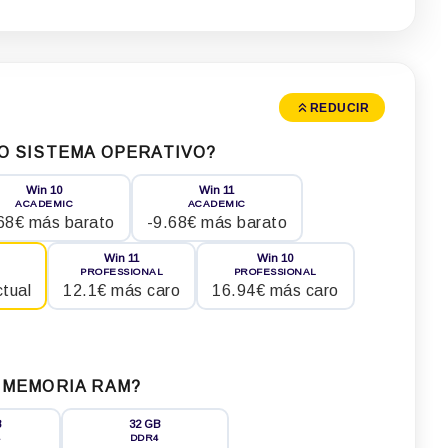
REDUCIR
O SISTEMA OPERATIVO?
Win 10
Win 11
ACADEMIC
ACADEMIC
68€ más barato
-9.68€ más barato
Win 11
Win 10
PROFESSIONAL
PROFESSIONAL
tual
12.1€ más caro
16.94€ más caro
 MEMORIA RAM?
B
32 GB
4
DDR4