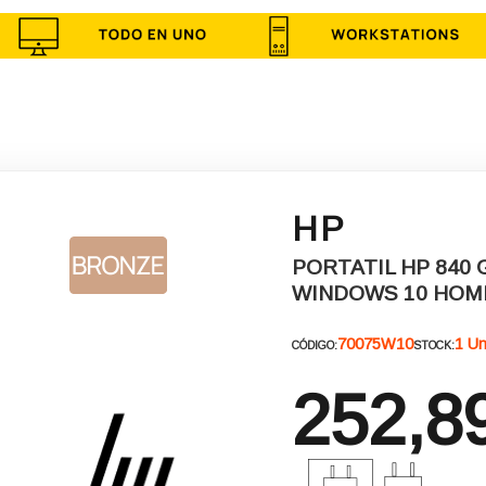
HP
PORTATIL HP 840 
WINDOWS 10 HOME
70075W10
1 U
CÓDIGO:
STOCK:
252,8