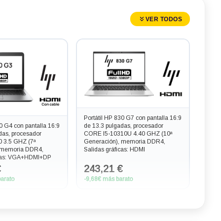
VER TODOS
Portátil HP 830 G7 con pantalla 16:9
40 G4 con pantalla 16:9
de 13.3 pulgadas, procesador
das, procesador
CORE I5-10310U 4.40 GHZ (10ª
 3.5 GHZ (7ª
Generación), memoria DDR4,
 memoria DDR4,
Salidas gráficas: HDMI
icas: VGA+HDMI+DP
€
243,21 €
arato
-9,68€ más barato