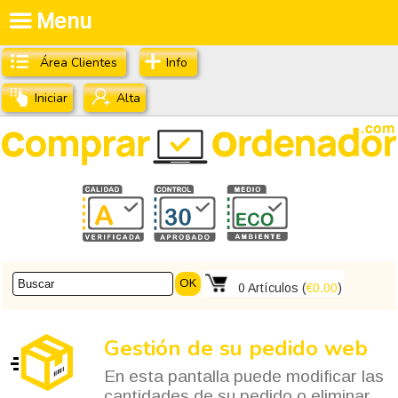
Menu
Área Clientes
Info
Iniciar
Alta
OK
0
Artículos (
€0.00
)
Gestión de su pedido web
En esta pantalla puede modificar las
cantidades de su pedido o eliminar