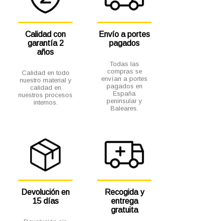
Calidad con
Envío a portes
garantía 2
pagados
años
Todas las
compras se
Calidad en todo
envían a portes
nuestro material y
pagados en
calidad en
España
nuestros procesos
peninsular y
internos.
Baleares.
Devolución en
Recogida y
15 días
entrega
gratuita